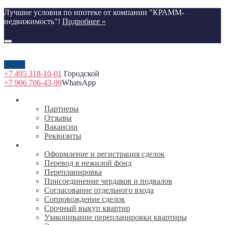
Лучшие условия по ипотеке от компании "КРАММ-
недвижимость"!
Подробнее »
Меню
+7 495 318-10-01
Городской
+7 906 706-43-99
WhatsApp
О компании
Партнеры
Отзывы
Вакансии
Реквизиты
Услуги
Оформление и регистрация сделок
Перевод в нежилой фонд
Перепланировка
Присоединение чердаков и подвалов
Согласование отдельного входа
Сопровождение сделок
Срочный выкуп квартир
Узаконивание перепланировки квартиры