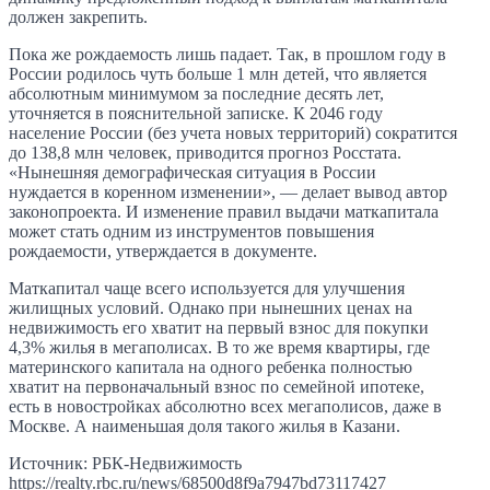
должен закрепить.
Пока же рождаемость лишь падает. Так, в прошлом году в
России родилось чуть больше 1 млн детей, что является
абсолютным минимумом за последние десять лет,
уточняется в пояснительной записке. К 2046 году
население России (без учета новых территорий) сократится
до 138,8 млн человек, приводится прогноз Росстата.
«Нынешняя демографическая ситуация в России
нуждается в коренном изменении», — делает вывод автор
законопроекта. И изменение правил выдачи маткапитала
может стать одним из инструментов повышения
рождаемости, утверждается в документе.
Маткапитал чаще всего используется для улучшения
жилищных условий. Однако при нынешних ценах на
недвижимость его хватит на первый взнос для покупки
4,3% жилья в мегаполисах. В то же время квартиры, где
материнского капитала на одного ребенка полностью
хватит на первоначальный взнос по семейной ипотеке,
есть в новостройках абсолютно всех мегаполисов, даже в
Москве. А наименьшая доля такого жилья в Казани.
Источник: РБК-Недвижимость
https://realty.rbc.ru/news/68500d8f9a7947bd73117427