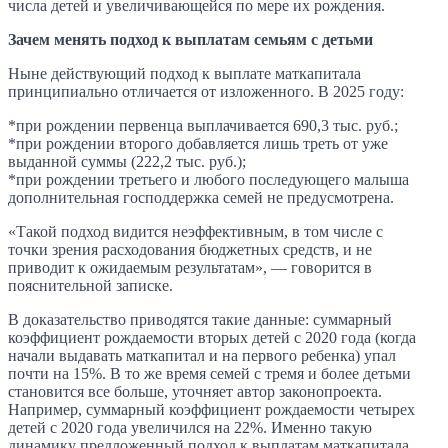
числа детей и увеличивающейся по мере их рождения.
Зачем менять подход к выплатам семьям с детьми
Ныне действующий подход к выплате маткапитала
принципиально отличается от изложенного. В 2025 году:
*при рождении первенца выплачивается 690,3 тыс. руб.;
*при рождении второго добавляется лишь треть от уже
выданной суммы (222,2 тыс. руб.);
*при рождении третьего и любого последующего малыша
дополнительная господдержка семей не предусмотрена.
«Такой подход видится неэффективным, в том числе с
точки зрения расходования бюджетных средств, и не
приводит к ожидаемым результатам», — говорится в
пояснительной записке.
В доказательство приводятся такие данные: суммарный
коэффициент рождаемости вторых детей с 2020 года (когда
начали выдавать маткапитал и на первого ребенка) упал
почти на 15%. В то же время семей с тремя и более детьми
становится все больше, уточняет автор законопроекта.
Например, суммарный коэффициент рождаемости четырех
детей с 2020 года увеличился на 22%. Именно такую
динамику предложенный подход к выплатам маткапитала