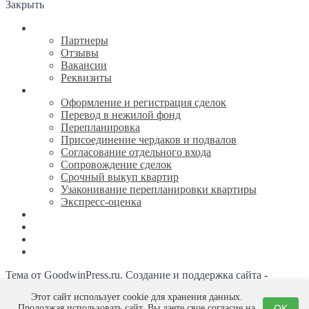
Закрыть
О компании
Партнеры
Отзывы
Вакансии
Реквизиты
Услуги
Оформление и регистрация сделок
Перевод в нежилой фонд
Перепланировка
Присоединение чердаков и подвалов
Согласование отдельного входа
Сопровождение сделок
Срочный выкуп квартир
Узаконивание перепланировки квартиры
Экспресс-оценка
Новости
Каталог недвижимости
Ипотека
Контакты
Тема от GoodwinPress.ru. Создание и поддержка сайта -
Студия Евгения Галкина
Этот сайт использует cookie для хранения данных.
Продолжая использовать сайт, Вы даете свое согласие на
OK