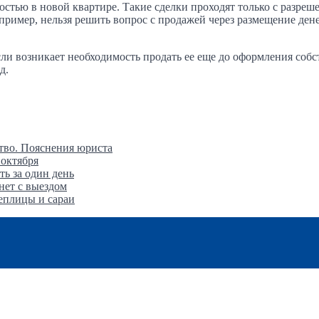
ностью в новой квартире. Такие сделки проходят только с разре
ример, нельзя решить вопрос с продажей через размещение ден
сли возникает необходимость продать ее еще до оформления собст
д.
тво. Пояснения юриста
 октября
ть за один день
янет с выездом
теплицы и сараи