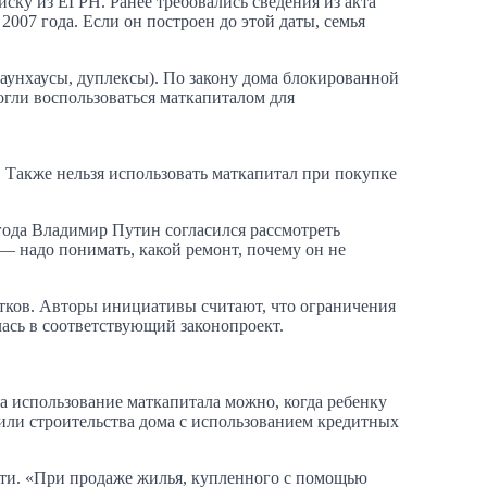
иску из ЕГРН. Ранее требовались сведения из акта
007 года. Если он построен до этой даты, семья
аунхаусы, дуплексы). По закону дома блокированной
огли воспользоваться маткапиталом для
. Также нельзя использовать маткапитал при покупке
года Владимир Путин согласился рассмотреть
— надо понимать, какой ремонт, почему он не
стков. Авторы инициативы считают, что ограничения
ась в соответствующий законопроект.
а использование маткапитала можно, когда ребенку
 или строительства дома с использованием кредитных
сти. «При продаже жилья, купленного с помощью