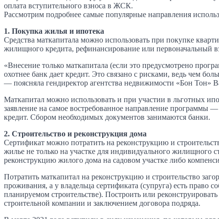
оплата вступительного взноса в ЖСК.
Рассмотрим подробнее самые популярные направления использ
1. Покупка жилья и ипотека
Средства маткапитала можно использовать при покупке кварти
жилищного кредита, рефинансирование или первоначальный вз
«Внесение только маткапитала (если это предусмотрено програ
охотнее банк дает кредит. Это связано с рисками, ведь чем бол
— поясняла гендиректор агентства недвижимости «Бон Тон» В
Маткапитал можно использовать и при участии в льготных ипо
заявление на самое востребованное направление программы — 
кредит. Сбором необходимых документов занимаются банки.
2. Строительство и реконструкция дома
Сертификат можно потратить на реконструкцию и строительство 
жилье не только на участке для индивидуального жилищного ст
реконструкцию жилого дома на садовом участке либо компенсир
Потратить маткапитал на реконструкцию и строительство заго
проживания, а у владельца сертификата (супруга) есть право с
планируемом строительстве). Построить или реконструировать
строительной компании и заключением договора подряда.