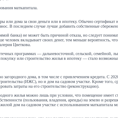
ования маткапитала.
ры или дома за свои деньги или в ипотеку. Обычно сертификат 
нос. В последнем случае лучше добавить собственные сбереже
ммой банка) не может быть причиной отказа, но следует понимат
ьше человек вкладывает своих денег, тем меньше вероятность, что
алерия Цветкова.
течных программах — дальневосточной, сельской, семейной, льг
покупку или строительство жилья в ипотеку — стало возможным
загородного дома, в том числе с привлечением кредита. С 2020 
роительства (ИЖС), но и дом на садовом участке. Кроме того, с
овать затраты на его строительство (реконструкцию).
родного жилья можно лишь при условии, что помещение имеет ст
обственности (пользования, владения, аренды) на землю и разре
 жилой дом на садовом участке с использованием маткапитала 