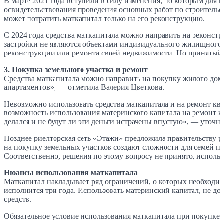
В марте 2021 года вступили в силу изменения, по которым для
освидетельствования проведения основных работ по строительст
может потратить маткапитал только на его реконструкцию.
С 2024 года средства маткапитала можно направить на реконс
застройки не являются объектами индивидуального жилищного 
реконструкции или ремонта своей недвижимости. Но принятый 
3. Покупка земельного участка и ремонт
Средства маткапитала можно направить на покупку жилого дома
апартаментов», — отметила Валерия Цветкова.
Невозможно использовать средства маткапитала и на ремонт к
возможность использования материнского капитала на ремонт 
делался и не будут ли эти деньги истрачены впустую», — уточн
Позднее риелторская сеть «Этажи» предложила правительству 
на покупку земельных участков создают сложности для семей 
Соответственно, решения по этому вопросу не принято, использ
Нюансы использования маткапитала
Маткапитал накладывает ряд ограничений, о которых необходим
исполнится три года. Использовать материнский капитал, не 
средств.
Обязательное условие использования маткапитала при покупк