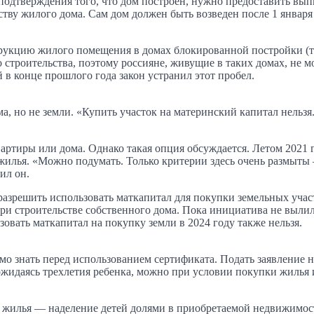
 подтверждения того, что дом построен, нужно предоставить вып
ву жилого дома. Сам дом должен быть возведен после 1 января 2
трукцию жилого помещения в домах блокированной постройки (т
строительства, поэтому россияне, живущие в таких домах, не м
в конце прошлого года закон устранил этот пробел.
, но не земли. «Купить участок на материнский капитал нельзя
вартиры или дома. Однако такая опция обсуждается. Летом 2021 
жилья. «Можно подумать. Только критерии здесь очень размыты 
ил он.
разрешить использовать маткапитал для покупки земельных уча
при строительстве собственного дома. Пока инициатива не вылил
овать маткапитал на покупку земли в 2024 году также нельзя.
о знать перед использованием сертификата. Подать заявление н
дожидаясь трехлетия ребенка, можно при условии покупки жилья
е жилья — наделение детей долями в приобретаемой недвижимо