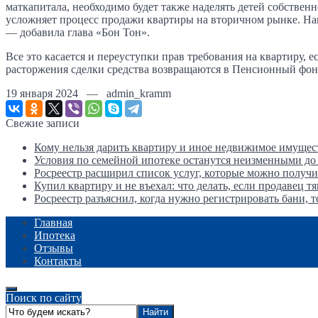
маткапитала, необходимо будет также наделять детей собствен
усложняет процесс продажи квартиры на вторичном рынке. Нап
— добавила глава «Бон Тон».
Все это касается и переуступки прав требования на квартиру, е
расторжения сделки средства возвращаются в Пенсионный фон
19 января 2024 — admin_kramm
Свежие записи
Кому нельзя дарить квартиру и иное недвижимое имущес
Условия по семейной ипотеке останутся неизменными до
Росреестр расширил список услуг, которые можно получи
Купил квартиру и не въехал: что делать, если продавец т
Росреестр разъяснил, когда нужно регистрировать бани, 
Главная
Ипотека
Отзывы
Контакты
Поиск по сайту