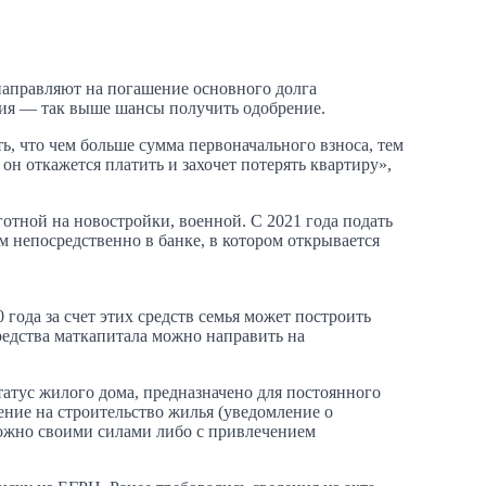
направляют на погашение основного долга
ния — так выше шансы получить одобрение.
ь, что чем больше сумма первоначального взноса, тем
 он откажется платить и захочет потерять квартиру»,
отной на новостройки, военной. С 2021 года подать
 непосредственно в банке, в котором открывается
года за счет этих средств семья может построить
редства маткапитала можно направить на
атус жилого дома, предназначено для постоянного
шение на строительство жилья (уведомление о
можно своими силами либо с привлечением