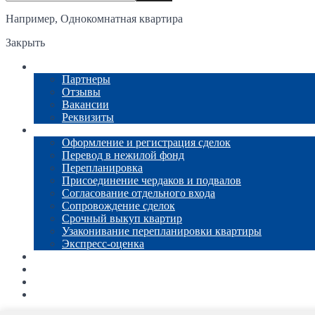
Например,
Однокомнатная квартира
Закрыть
О компании
Партнеры
Отзывы
Вакансии
Реквизиты
Услуги
Оформление и регистрация сделок
Перевод в нежилой фонд
Перепланировка
Присоединение чердаков и подвалов
Согласование отдельного входа
Сопровождение сделок
Срочный выкуп квартир
Узаконивание перепланировки квартиры
Экспресс-оценка
Новости
Каталог недвижимости
Ипотека
Контакты