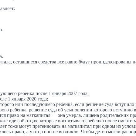
авляет:
а.
а.
тала, оставшиеся средства все равно будут проиндексированы на 
ющего ребенка после 1 января 2007 года;
ле 1 января 2020 года;
рого или последующего ребенка, если решение суда вступило в 
о ребенка, решение суда об усыновлении которого вступило в с
ется право на маткапитал — она умерла, лишена родительских п
кже идет об отцах, которые воспитывают ребенка после смерти 
 лет тоже могут претендовать на маткапитал при одном из услов
илось право, а у отца оно не возникло. Чтобы дети смогли расп