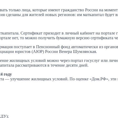
тывать только лица, которые имеют гражданство России на момен
я сделаны для жителей новых регионов: им маткапитал будет в
ткапитала. Сертификат приходит в личный кабинет на портале г
портале нет, то можно получить бумажную версию сертификата 
ормация поступает в Пенсионный фонд автоматически из органо
социации юристов (АЮР) России Венера Шумлянская.
чшение жилищных условий можно через портал госуслуг или лич
апитала рассматриваются в течение десяти дней.
4 году
ата — улучшение жилищных условий. По оценке «Дом.РФ», эти 
ДДУ);