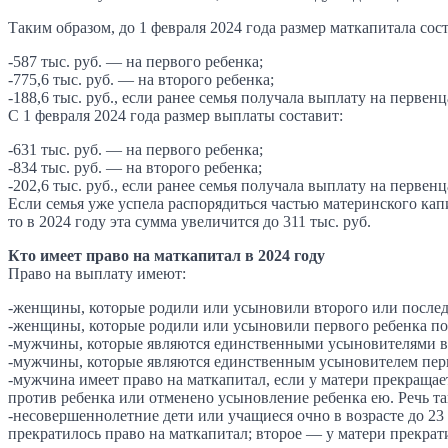
Таким образом, до 1 февраля 2024 года размер маткапитала сост
-587 тыс. руб. — на первого ребенка;
-775,6 тыс. руб. — на второго ребенка;
-188,6 тыс. руб., если ранее семья получала выплату на первенц
С 1 февраля 2024 года размер выплаты составит:
-631 тыс. руб. — на первого ребенка;
-834 тыс. руб. — на второго ребенка;
-202,6 тыс. руб., если ранее семья получала выплату на первенц
Если семья уже успела распорядиться частью материнского капи
то в 2024 году эта сумма увеличится до 311 тыс. руб.
Кто имеет право на маткапитал в 2024 году
Право на выплату имеют:
-женщины, которые родили или усыновили второго или последу
-женщины, которые родили или усыновили первого ребенка пос
-мужчины, которые являются единственными усыновителями вто
-мужчины, которые являются единственным усыновителем первог
-мужчина имеет право на маткапитал, если у матери прекраща
против ребенка или отменено усыновление ребенка ею. Речь та
-несовершеннолетние дети или учащиеся очно в возрасте до 23
прекратилось право на маткапитал; второе — у матери прекрат