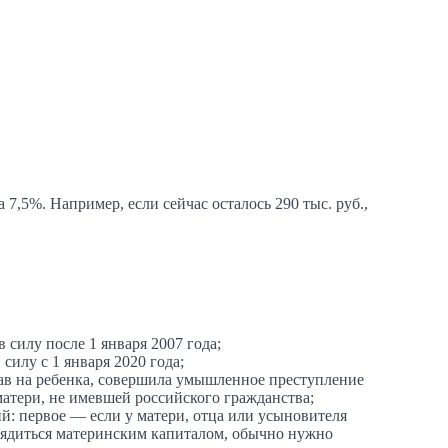
7,5%. Например, если сейчас осталось 290 тыс. руб.,
силу после 1 января 2007 года;
илу с 1 января 2020 года;
рав на ребенка, совершила умышленное преступление
матери, не имевшей российского гражданства;
ий: первое — если у матери, отца или усыновителя
орядиться материнским капиталом, обычно нужно