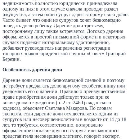
недвижимость полностью юридически принадлежала
одному из них: в этом случае сначала проводят раздел
имущества, а затем один супруг дарит второму свою долю.
Часто бывает, что один из супругов хочет безвозмездно
передать долю ребенку. Дарение доли третьему,
постороннему лицу также встречается. Договор дарения
оформляется в простой письменной форме и в некоторых
случаях подлежит нотариальному удостоверению,
добавляет руководитель направления регистрации
товарных знаков юридической группы «Совет» Григорий
Березин.
Особенность дарения доли
Дарение доли является безвозмездной сделкой и поэтому
не требует предлагать долю другому сособственнику или
уведомлять его о дарении. Правило о преимущественном
праве приобретения доли действует только при ее
возмездном отчуждении (п. 2 ст. 246 Гражданского
кодекса), объясняет Светлана Макарова. По словам
эксперта, если дарение доли осуществляется одним из
супругов или несовершеннолетним в возрасте от 14 до 18
лет, то требуется, соответственно, нотариально
оформленное согласие другого супруга или законного
представителя несовершеннолетнего, говорит эксперт.