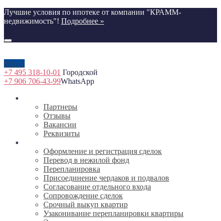
Лучшие условия по ипотеке от компании "КРАММ-
недвижимость"!
Подробнее »
Меню
+7 495 318-10-01
Городской
+7 906 706-43-99
WhatsApp
О компании
Партнеры
Отзывы
Вакансии
Реквизиты
Услуги
Оформление и регистрация сделок
Перевод в нежилой фонд
Перепланировка
Присоединение чердаков и подвалов
Согласование отдельного входа
Сопровождение сделок
Срочный выкуп квартир
Узаконивание перепланировки квартиры