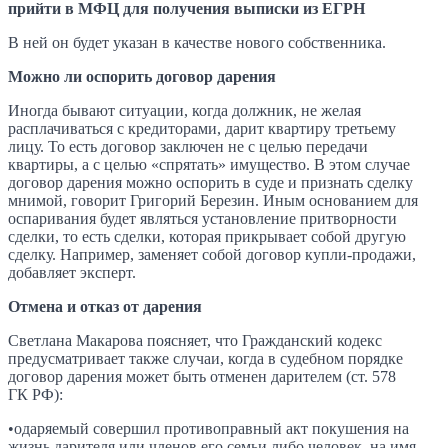
прийти в МФЦ для получения выписки из ЕГРН
В ней он будет указан в качестве нового собственника.
Можно ли оспорить договор дарения
Иногда бывают ситуации, когда должник, не желая
расплачиваться с кредиторами, дарит квартиру третьему
лицу. То есть договор заключен не с целью передачи
квартиры, а с целью «спрятать» имущество. В этом случае
договор дарения можно оспорить в суде и признать сделку
мнимой, говорит Григорий Березин. Иным основанием для
оспаривания будет являться установление притворности
сделки, то есть сделки, которая прикрывает собой другую
сделку. Например, заменяет собой договор купли-продажи,
добавляет эксперт.
Отмена и отказ от дарения
Светлана Макарова поясняет, что Гражданский кодекс
предусматривает также случаи, когда в судебном порядке
договор дарения может быть отменен дарителем (ст. 578
ГК РФ):
•одаряемый совершил противоправный акт покушения на
жизнь дарителя или членов его семьи либо человек, на имя