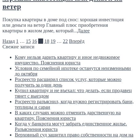
ветер
Покупка квартиры в доме под снос: хорошая инвестиция
или деньги на ветер Главный плюс приобретения
квартиры в жилом доме, который...
Далее
Назад
1
…
15
16
17
18
19
…
22
Вперёд
Свежие записи
Кому нельзя дарить квартиру и иное недвижимое
имущество. Пояснения юриста
Условия по семейной ипотеке останутся неизменными
до октября
Росреестр расширил список услуг, которые можно
получить за один день
Купил квартиру и не въехал: что делать, если продавец
тянет с выездом
Росреестр разъяснил, когда нужно регистрировать бани,
теплицы и сараи
В каких случаях можно отменить дарственную на
квартиру. Пояснения юриста
Когда у банкрота могут забрать единственное жилье.
Разъяснения юриста
Верховный суд защитил право собственности на дом на