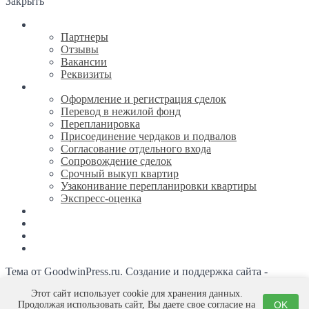
Закрыть
О компании
Партнеры
Отзывы
Вакансии
Реквизиты
Услуги
Оформление и регистрация сделок
Перевод в нежилой фонд
Перепланировка
Присоединение чердаков и подвалов
Согласование отдельного входа
Сопровождение сделок
Срочный выкуп квартир
Узаконивание перепланировки квартиры
Экспресс-оценка
Новости
Каталог недвижимости
Ипотека
Контакты
Тема от GoodwinPress.ru. Создание и поддержка сайта -
Студия Евгения Галкина
Этот сайт использует cookie для хранения данных.
Продолжая использовать сайт, Вы даете свое согласие на
OK
© 2015-2026
·
КРАММ-недвижимость
·
Нет не решаемых