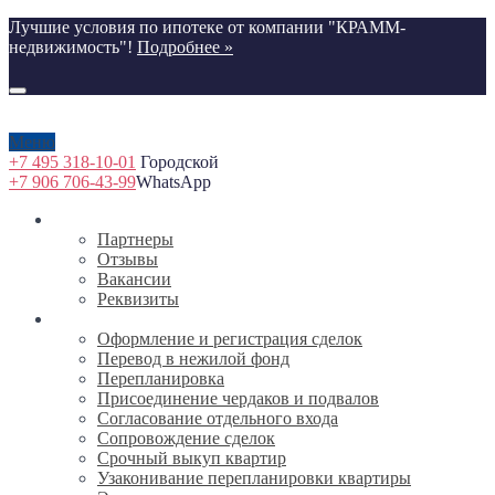
Лучшие условия по ипотеке от компании "КРАММ-
недвижимость"!
Подробнее »
Меню
+7 495 318-10-01
Городской
+7 906 706-43-99
WhatsApp
О компании
Партнеры
Отзывы
Вакансии
Реквизиты
Услуги
Оформление и регистрация сделок
Перевод в нежилой фонд
Перепланировка
Присоединение чердаков и подвалов
Согласование отдельного входа
Сопровождение сделок
Срочный выкуп квартир
Узаконивание перепланировки квартиры