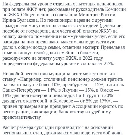
На федеральном уровне отдельных льгот для пенсионеров
при оплате ЖКУ нет, рассказывает руководитель Комиссии
по ЖКХ Общественного совета при Минстрое России
Ирина Булгакова. Но пенсионеры наравне с другими
гражданами могут воспользоваться субсидией (денежное
пособие от государства для частичной оплаты ЖКУ) на
оплату жилого помещения и коммунальных услуг, если его
расходы на них превышают максимально допустимую
долю в общем доходе семьи, отметила эксперт. Предельная
отметка допустимой доли семейного бюджета,
расходуемого на оплату услуг ЖКХ, в 2022 году
определена на федеральном уровне и составляет 22%.
Но любой регион или муниципалитет может понизить
ставку. «Например, столичный пенсионер должен тратить
на квартплату не более 10%, оренбуржец — 15%, а житель
Санкт-Петербурга — 14%, в Якутии — 15%, в Омске —
18% для пенсионеров и инвалидов I и II групп и 20% —
для других категорий, в Кемерове — от 5% до 17%», —
привел примеры вице-президент Ассоциации юристов по
регистрации, ликвидации, банкротству и судебному
представительству.
Расчет размера субсидии производится на основании
региональных стандартов максимально допустимой доли