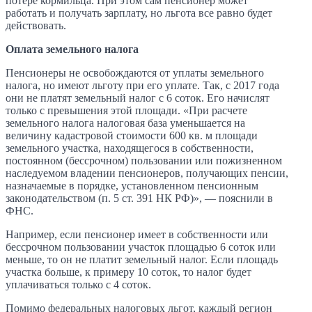
потере кормильца. При этом сам пенсионер может
работать и получать зарплату, но льгота все равно будет
действовать.
Оплата земельного налога
Пенсионеры не освобождаются от уплаты земельного
налога, но имеют льготу при его уплате. Так, с 2017 года
они не платят земельный налог с 6 соток. Его начислят
только с превышения этой площади. «При расчете
земельного налога налоговая база уменьшается на
величину кадастровой стоимости 600 кв. м площади
земельного участка, находящегося в собственности,
постоянном (бессрочном) пользовании или пожизненном
наследуемом владении пенсионеров, получающих пенсии,
назначаемые в порядке, установленном пенсионным
законодательством (п. 5 ст. 391 НК РФ)», — пояснили в
ФНС.
Например, если пенсионер имеет в собственности или
бессрочном пользовании участок площадью 6 соток или
меньше, то он не платит земельный налог. Если площадь
участка больше, к примеру 10 соток, то налог будет
уплачиваться только с 4 соток.
Помимо федеральных налоговых льгот, каждый регион